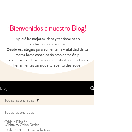
¡Bienvenidos a nuestro Blog!
Explorá las mejores ideas y tendencias en
producción de eventos.
Desde estrategias para aumentar la visibilidad de tu
marca hasta consejos de ambientación y
experiencias interactivas, en nuestro blog te damos
herramientas para que tu evento destaque.
Blog
Todas las entradas
Todas las entradas
Ohlala Diseña
Miriam by Ohlala Design
17 dic 2020
1 min de lectura