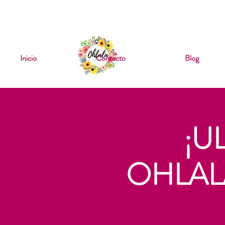
✨ PRÓXIMO EVENTO ·
SÁ
Inicio
Contacto
Blog
¡U
OHLALA