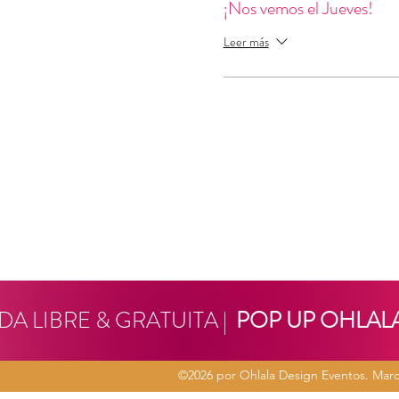
¡Nos vemos el Jueves!
Leer más
A LIBRE & GRATUITA |
POP UP OHLALA
©2026 por Ohlala Design Eventos. Marc