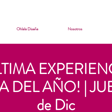
B 4 & DOM 5 JULIO
· NEUQUÉN TOWER HOTEL ·
ENTR
Ohlala Diseña
Nosotros
LTIMA EXPERIEN
 DEL AÑO! | JU
de Dic