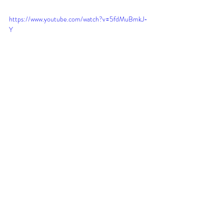
https://www.youtube.com/watch?v=5fdMuBmkJ-
Y