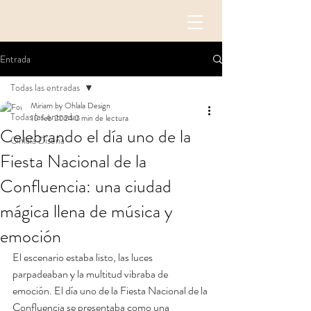
Entrada
Todas las entradas
Miriam by Ohlala Design
Todas las entradas
10 feb 2024
2 min de lectura
Celebrando el día uno de la
Ohlala Diseña
Fiesta Nacional de la
Confluencia: una ciudad
mágica llena de música y
emoción
El escenario estaba listo, las luces 
parpadeaban y la multitud vibraba de 
emoción. El día uno de la Fiesta Nacional de la 
Confluencia se presentaba como una 