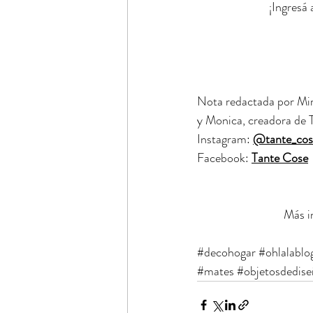
¡Ingresá
Nota redactada por Mir
y Monica, creadora de 
Instagram: 
@tante_cos
Facebook: 
Tante Cose
Más i
#decohogar
#ohlalablo
#mates
#objetosdedis