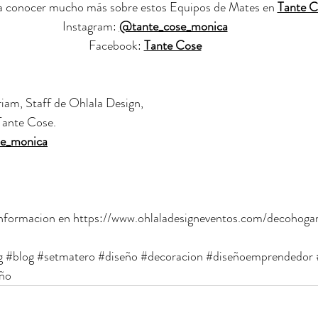
 a conocer mucho más sobre estos Equipos de Mates en 
Tante C
Instagram: 
@tante_cose_monica
Facebook: 
Tante Cose
iam, Staff de Ohlala Design, 
Tante Cose. 
e_monica
nformacion en 
https://www.ohlaladesigneventos.com/decohoga
g
#blog
#setmatero
#diseño
#decoracion
#diseñoemprendedor
eño