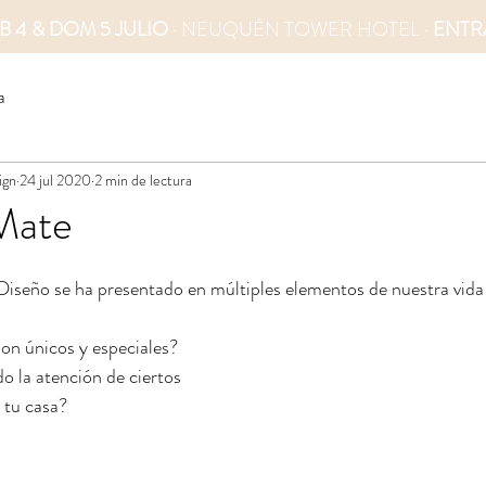
B 4 & DOM 5 JULIO
· NEUQUÉN TOWER HOTEL ·
ENTR
a
ign
24 jul 2020
2 min de lectura
Mate
 Diseño se ha presentado en múltiples elementos de nuestra vida 
son únicos y especiales? 
o la atención de ciertos 
 tu casa?