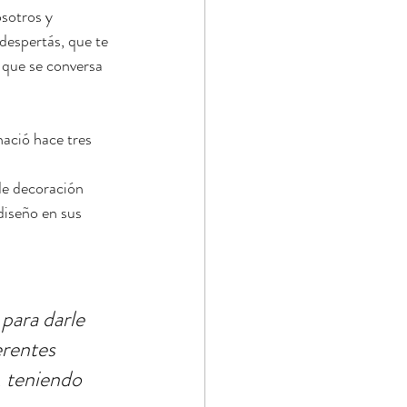
sotros y 
despertás, que te 
 que se conversa 
ació hace tres 
de decoración 
diseño en sus 
para darle 
erentes 
 teniendo 