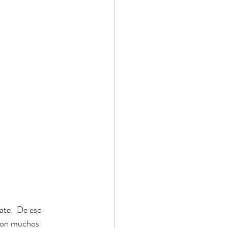
te.  De eso 
 con muchos 