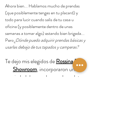
Ahora bien... Hablamos mucho de prendas  
(que posiblemente tengas en tu placard) y 
todo para lucir cuando salis de tu casa u 
oficina (y posiblemente dentro de unas 
semanas a tomar algo) estando bien brigada... 
Pero
 ¿Dónde puedo adquirir prendas básicas y 
usarlas debajo de tus tapados y camperas?
Te dejo mis elegidos de
Rossina Bella 
Showroom
, incorporaron una 
variedad de prendas con la ¡paleta 
de colores que son tendencia! 
Además, las camisas no dejan de ser un 
#MUSTHAVE
 que las podés combinar con 
un suéter o cardigan para tu look diario, con 
jean o pantalón de vestir. 