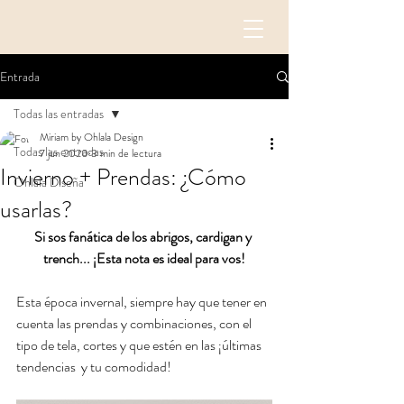
Entrada
Todas las entradas
Miriam by Ohlala Design
Todas las entradas
7 jun 2020
3 min de lectura
Invierno + Prendas: ¿Cómo
Ohlala Diseña
usarlas?
Si sos fanática de los abrigos, cardigan y 
trench... ¡Esta nota es ideal para vos!
Esta época invernal, siempre hay que tener en 
cuenta las prendas y combinaciones, con el 
tipo de tela, cortes y que estén en las ¡últimas 
tendencias  y tu comodidad!