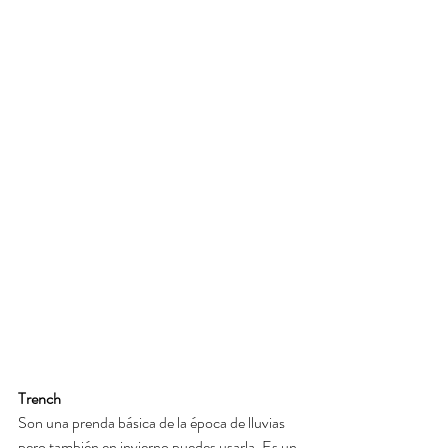
Trench
Son una prenda básica de la época de lluvias 
pero también en invierno puedes usarla. Es un 