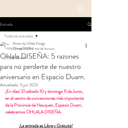
Entrada
Todas las entradas
Miriam by Ohlala Design
Todas las entradas
22 may 2023
4 min de lectura
Ohlala DISEÑA: 5 razones
Ohlala Diseña
para no perderte de nuestro
aniversario en Espacio Duam.
Actualizado:
5 jun 2023
¡En días! El sábado 10 y domingo 11 de Junio, 
en el centro de convenciones más importante 
de la Provincia de Neuquen, Espacio Duam, 
celebramos OHLALA DISEÑA. 
¡La entrada es Libre y Gratuita!