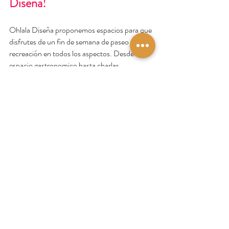
Diseña!
Ohlala Diseña proponemos espacios para que 
disfrutes de un fin de semana de paseo y 
recreación en todos los aspectos. Desde el 
espacio gastronomico hasta charlas, 
exhibicion de Emprendedores y Diseñadores 
de toda la region.
Armorique Motors
 estará con la exhibicion de 
su nuevo modelo 208 en el Predio de Espacio 
Duam y regalando presentes para quienes se 
asesoren en su stand. 
¡Con tu registro participas de Premios 
especiales de Lidherma y Bodega H. Canale!
Eleven Deco 
estará con su espacio de Living 
para que puedas llevarte el mejor 