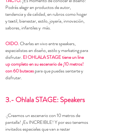
TACTO
. 
¡Es momento de conocer el diseño! 
Podrás elegir en productos de autor, 
tendencia y de calidad, en rubros como hogar 
y textil, bienestar, estilo, joyería, innovación, 
sabores, infantiles y  más.
OIDO.
Charlas en vivo entre speakers, 
especialistas en diseño, estilo y marketing para 
disfrutar. 
El OHLALA STAGE tiene un line 
up completo en su escenario de ¡10 metros! 
con 60 butacas 
para que puedas sentarte y 
disfrutar. 
3.- Ohlala STAGE: Speakers
.¡Creamos un escenario con 10 metros de 
pantalla! ¡Es INCREIBLE! Y por eso tenemos 
invitados especiales que van a restar 