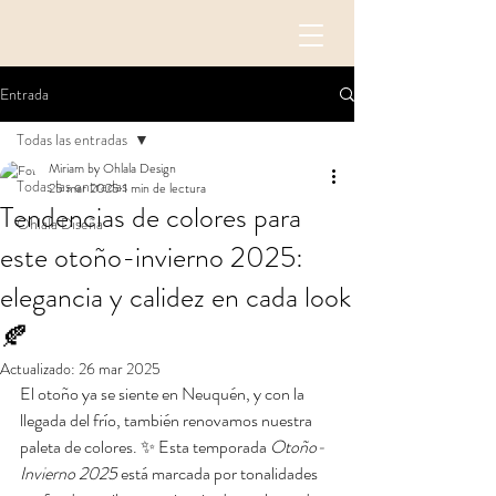
Entrada
Todas las entradas
Miriam by Ohlala Design
Todas las entradas
25 mar 2025
1 min de lectura
Tendencias de colores para
Ohlala Diseña
este otoño-invierno 2025:
elegancia y calidez en cada look
🍂
Actualizado:
26 mar 2025
El otoño ya se siente en Neuquén, y con la 
llegada del frío, también renovamos nuestra 
paleta de colores. ✨ Esta temporada 
Otoño-
Invierno 2025
 está marcada por tonalidades 