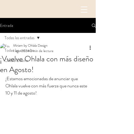
Entrada
Todas las entradas
Miriam by Ohlala Design
Todas las entradas
1 ago 2024
2 min de lectura
¡Vuelve Ohlala con más diseño
Ohlala Diseña
en Agosto!
¡Estamos emocionadas de anunciar que 
Ohlala vuelve con más fuerza que nunca este 
10 y 11 de agosto! 