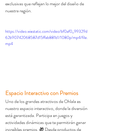
exclusivas que reflejan lo mejor del diseño de 
nuestra región.
https://video.wixstatic.com/video/bf0af0_99329d
62b90742068587d15ffab881b1/1080p/mp4/file.
mp4
Espacio Interactivo con Premios
Uno de los grandes atractivos de Ohlala es 
nuestro espacio interactivo, donde la diversión 
está garantizada. Participa en juegos y 
actividades dinámicas que te permitirán ganar 
increíbles premios. 🎁 Desde productos de 