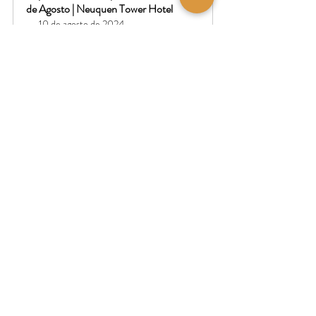
de Agosto | Neuquen Tower Hotel
10 de agosto de 2024, 
4:00 p. m. a el 11 de agosto 
Neuquén
de 2024, 8:30 p. m.
Registrarse
¡Nos vemos en Ohlala para celebrar lo mejor 
del diseño emprendedor con nuevas 
propuestas, premios, degustaciones y 
momentos inolvidables! 🌟
#ExperienciaOhlala
#DiseñoEmprendedor
#Neuquén
#ModaYEstilo
#Premios
#DegustaciónDeVinos
#AuraResto
#Eventos
#CelebrandoLaCreatividad
#InnovaciónYEstilo