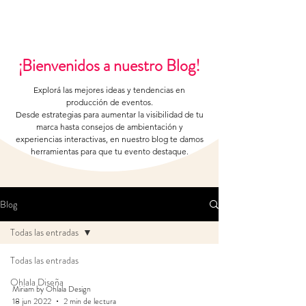
¡Bienvenidos a nuestro Blog!
Explorá las mejores ideas y tendencias en
producción de eventos.
Desde estrategias para aumentar la visibilidad de tu
marca hasta consejos de ambientación y
experiencias interactivas, en nuestro blog te damos
herramientas para que tu evento destaque.
Blog
Todas las entradas
Todas las entradas
Ohlala Diseña
Miriam by Ohlala Design
18 jun 2022
2 min de lectura