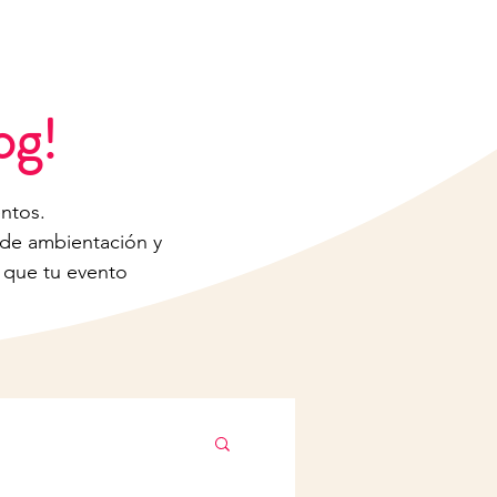
ADA LIBRE & GRATUITA
✨
og!
ntos.
 de ambientación y
a que tu evento