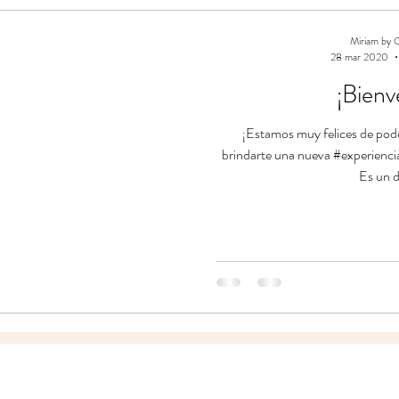
Miriam by O
28 mar 2020
¡Bienv
¡Estamos muy felices de pode
brindarte una nueva #experiencia
Es un d