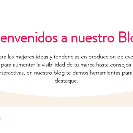
B 4 & DOM 5 JULIO
· NEUQUÉN TOWER HOTEL ·
ENTR
ienvenidos a nuestro Bl
orá las mejores ideas y tendencias en producción de eve
 para aumentar la visibilidad de tu marca hasta consejos
nteractivas, en nuestro blog te damos herramientas par
destaque.
a