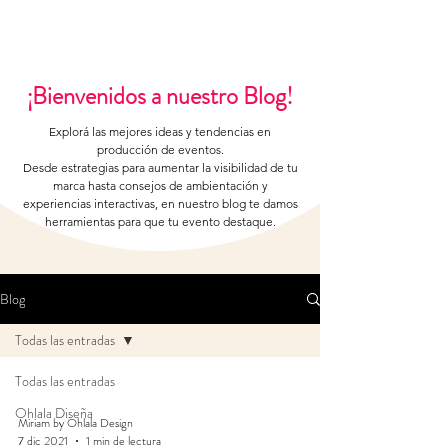
¡Bienvenidos a nuestro Blog!
Explorá las mejores ideas y tendencias en
producción de eventos.
Desde estrategias para aumentar la visibilidad de tu
marca hasta consejos de ambientación y
experiencias interactivas, en nuestro blog te damos
herramientas para que tu evento destaque.
Blog
Todas las entradas
Todas las entradas
Ohlala Diseña
Miriam by Ohlala Design
7 dic 2021
1 min de lectura