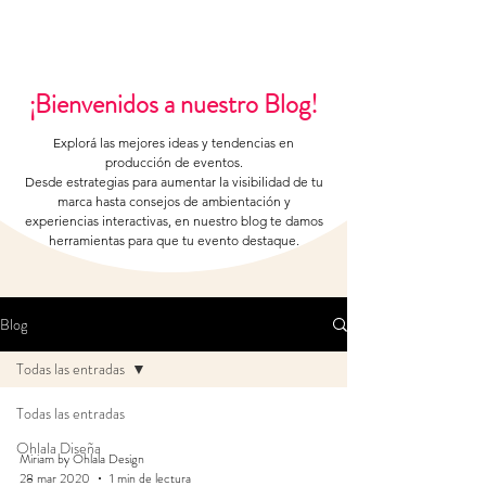
¡Bienvenidos a nuestro Blog!
Explorá las mejores ideas y tendencias en
producción de eventos.
Desde estrategias para aumentar la visibilidad de tu
marca hasta consejos de ambientación y
experiencias interactivas, en nuestro blog te damos
herramientas para que tu evento destaque.
Blog
Todas las entradas
Todas las entradas
Ohlala Diseña
Miriam by Ohlala Design
28 mar 2020
1 min de lectura