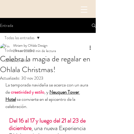
Entrada
Todas las entradas
Miriam by Ohlala Design
Todas las entradas
29 nov 2023
2 min de lectura
Celebra la magia de regalar en
Ohlala Diseña
Ohlala Christmas!
Actualizado:
30 nov 2023
La temporada navideña se acerca con un aura 
de 
creatividad y estilo
, y 
Neuquen Tower 
Hotel
 se convierte en el epicentro de la 
celebración. 
Del 16 al 17 y luego del 21 al 23 de 
diciembre
, una nueva Experiencia 