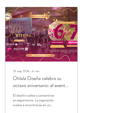
25 may 2026
∙
4
min
Ohlala Diseña celebra su
octavo aniversario: el evento
de diseño más convocante de
El diseño vuelve a convertirse
la Patagonia vuelve a
en experiencia. La inspiración
vuelve a encontrarse en un
Neuquén el 6 y 7 de Junio
mismo lugar. Y una vez más,