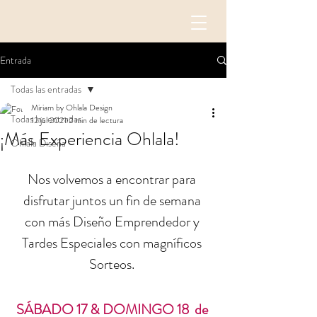
Entrada
Todas las entradas
Miriam by Ohlala Design
Todas las entradas
12 jul 2021
2 min de lectura
¡Más Experiencia Ohlala!
Ohlala Diseña
Nos volvemos a encontrar para 
disfrutar juntos un fin de semana 
con más Diseño Emprendedor y 
Tardes Especiales con magníficos 
Sorteos. 
SÁBADO 17 & DOMINGO 18  de 