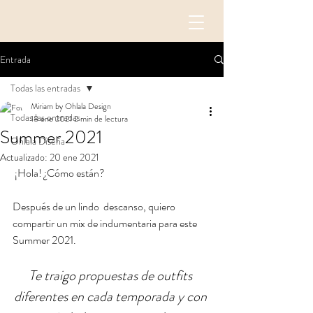
Entrada
Todas las entradas
Miriam by Ohlala Design
Todas las entradas
18 ene 2021
2 min de lectura
Summer 2021
Ohlala Diseña
Actualizado:
20 ene 2021
 ¡Hola! ¿Cómo están?
Después de un lindo  descanso, quiero 
compartir un mix de indumentaria para este 
Summer 2021.
Te traigo propuestas de outfits 
diferentes en cada temporada y con 