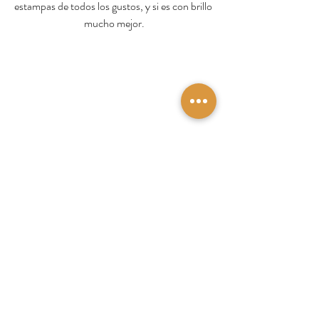
estampas de todos los gustos, y si es con brillo 
mucho mejor.
Hace click para elegir la tuya
¡Espero que estas propuestas te 
ayuden a elegir  outfits para este 
verano!
 Si te gustaría recibir mas opciones, 
novedades, promos especiales  a tu correo o 