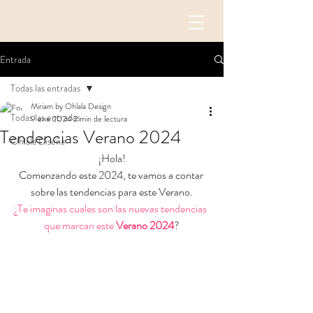
Entrada
Todas las entradas
Miriam by Ohlala Design
Todas las entradas
9 ene 2024
2 min de lectura
Tendencias Verano 2024
Ohlala Diseña
¡Hola!
Comenzando este 2024, te vamos a contar 
sobre las tendencias para este Verano.
¿Te imaginas cuales son las nuevas tendencias 
que marcan este 
Verano 2024
?