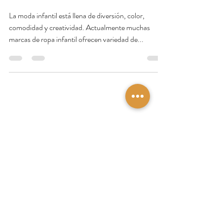
La moda infantil está llena de diversión, color,
comodidad y creatividad. Actualmente muchas
marcas de ropa infantil ofrecen variedad de...
Miriam by Ohlala Design
12 jun 2020
2 min de lectura
Abrir la puerta para entrar a
jugar
Cuando los niños juegan en casa compartimos una
gran expansión de objetos, muchos sin significación
para nosotros los adultos: bolitas...