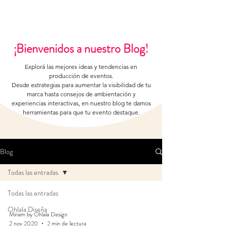
¡Bienvenidos a nuestro Blog!
Explorá las mejores ideas y tendencias en
producción de eventos.
Desde estrategias para aumentar la visibilidad de tu
marca hasta consejos de ambientación y
experiencias interactivas, en nuestro blog te damos
herramientas para que tu evento destaque.
Blog
Todas las entradas
Todas las entradas
Ohlala Diseña
Miriam by Ohlala Design
2 nov 2020
2 min de lectura